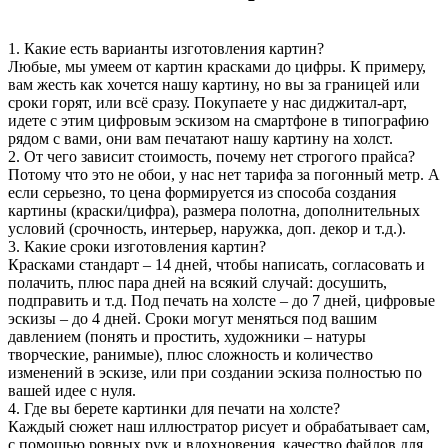
1. Какие есть варианты изготовления картин?
Любые, мы умеем от картин красками до цифры. К примеру,
вам жесть как хочется нашу картину, но вы за границей или
сроки горят, или всё сразу. Покупаете у нас диджитал-арт,
идете с этим цифровым эскизом на смартфоне в типографию
рядом с вами, они вам печатают нашу картину на холст.
2. От чего зависит стоимость, почему нет строгого прайса?
Потому что это не обои, у нас нет тарифа за погонный метр. А
если серьезно, то цена формируется из способа создания
картины (краски/цифра), размера полотна, дополнительных
условий (срочность, интерьер, наружка, доп. декор и т.д.).
3. Какие сроки изготовления картин?
Красками стандарт – 14 дней, чтобы написать, согласовать и
полачить, плюс пара дней на всякий случай: досушить,
подправить и т.д. Под печать на холсте – до 7 дней, цифровые
эскизы – до 4 дней. Сроки могут меняться под вашим
давлением (понять и простить, художники – натуры
творческие, ранимые), плюс сложность и количество
изменений в эскизе, или при создании эскиза полностью по
вашей идее с нуля.
4. Где вы берете картинки для печати на холсте?
Каждый сюжет наш иллюстратор рисует и обрабатывает сам,
с помощью ровных рук и вдохновения, качество файлов для