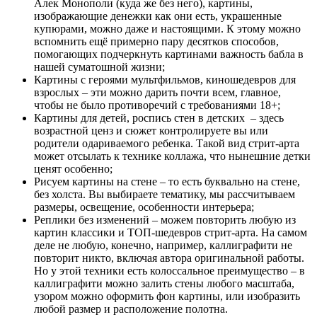
Алек Монополи (куда же без него), картины,
изображающие денежки как они есть, украшенные
купюрами, можно даже и настоящими. К этому можно
вспомнить ещё примерно пару десятков способов,
помогающих подчеркнуть картинами важность бабла в
нашей суматошной жизни;
Картины с героями мультфильмов, киношедевров для
взрослых – эти можно дарить почти всем, главное,
чтобы не было противоречий с требованиями 18+;
Картины для детей, роспись стен в детских – здесь
возрастной ценз и сюжет контролируете вы или
родители одариваемого ребенка. Такой вид стрит-арта
может отсылать к технике коллажа, что нынешние детки
ценят особенно;
Рисуем картины на стене – то есть буквально на стене,
без холста. Вы выбираете тематику, мы рассчитываем
размеры, освещение, особенности интерьера;
Реплики без изменений – можем повторить любую из
картин классики и ТОП-шедевров стрит-арта. На самом
деле не любую, конечно, например, каллиграфити не
повторит никто, включая автора оригинальной работы.
Но у этой техники есть колоссальное преимущество – в
каллиграфити можно залить стены любого масштаба,
узором можно оформить фон картины, или изобразить
любой размер и расположение полотна.